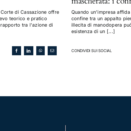
mascherata: i con
Corte di Cassazione offre
Quando un'impresa affida a
evo teorico e pratico
confine tra un appalto pi
 rapporto tra l'azione di
illecita di manodopera può 
esistenza di un [...]
CONDIVIDI SUI SOCIAL