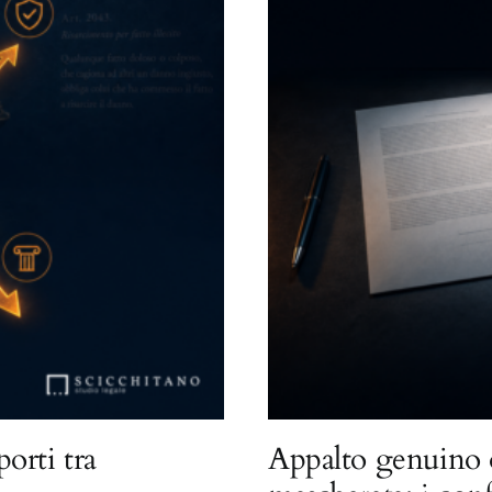
porti tra
Appalto genuino 