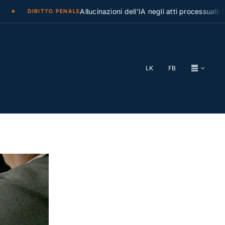
Allucinazioni dell’IA negli atti processuali: la Cas
DIRITTO PENALE
LK
FB