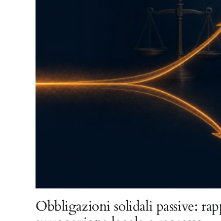
Obbligazioni solidali passive: rap