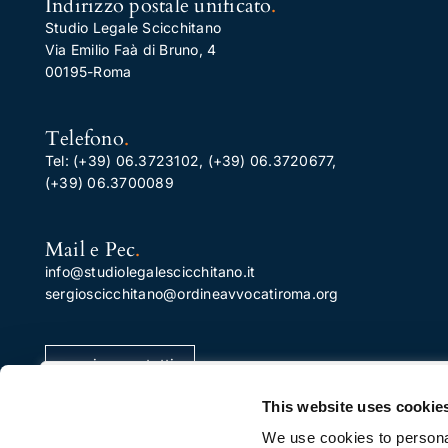
Indirizzo postale unificato
.
Studio Legale Scicchitano
Via Emilio Faà di Bruno, 4
00195-Roma
Telefono
.
Tel:
(+39) 06.3723102
,
(+39) 06.3720677
,
(+39) 06.3700089
Mail e Pec
.
info@studiolegalescicchitano.it
sergioscicchitano@ordineavvocatiroma.org
pagina contatti
Apprezziamo la tua privacy
This website uses cookie
Utilizziamo i cookie per migliorare la tua esperienza di
We use cookies to personal