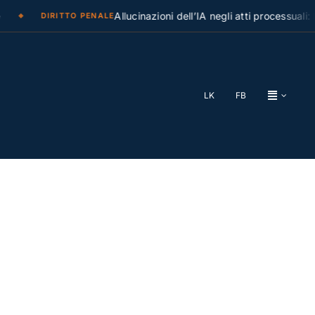
Allucinazioni dell’IA negli atti processuali: la C
DIRITTO PENALE
LK
FB