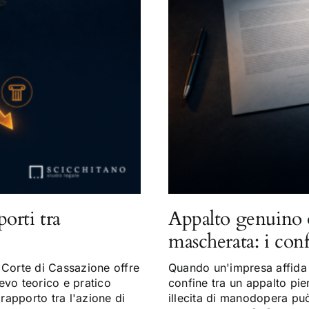
porti tra
Appalto genuino 
mascherata: i con
Corte di Cassazione offre
Quando un'impresa affida a
evo teorico e pratico
confine tra un appalto pi
 rapporto tra l'azione di
illecita di manodopera può 