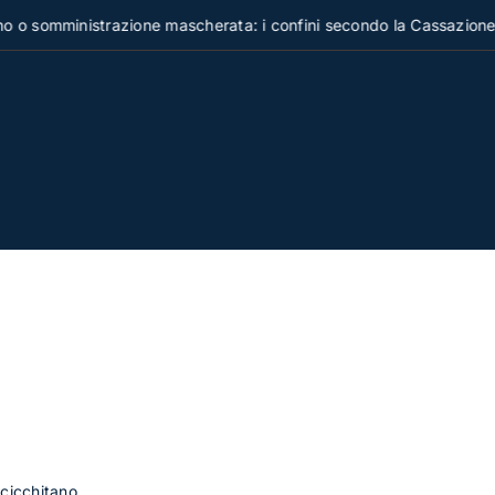
omministrazione mascherata: i confini secondo la Cassazione
cicchitano