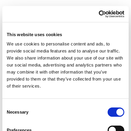
Recent posts
.
This website uses cookies
24 Luglio 2026
Diritto civile, Michela Colitta, Sentenze Cassazione
We use cookies to personalise content and ads, to
Roberto De Gaetano
provide social media features and to analyse our traffic.
We also share information about your use of our site with
News.
our social media, advertising and analytics partners who
may combine it with other information that you’ve
provided to them or that they’ve collected from your use
of their services.
Consent
Necessary
Selection
Preferences