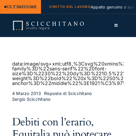
ULTIMISSIME
egale e regresso
Appalto genuino o sommini
DIRITTO DEL LAVORO
Salta
al
Toggle
contenuto
Navigation
Lo Studio
Cassazione
data:image/svg+xml;utf8,%3Csvg%20xmlns%
family%3D%22sans-serif%22%20font-
Servizi
size%3D%2230%22%20dy%3D%2210.5%22%20fo
weight%3D%22bold%22%20x%3D%2250%25%2
anchor%3D%22middle%22%3E1921%C3%97115
Approfondimenti
4 Marzo 2013
Risposte di Scicchitano
Sergio Scicchitano
Contatti
LK
Debiti con l’erario,
FB
Equitalia può ipotecare