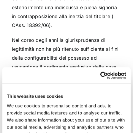
esteriormente una indiscussa e piena signoria
in contrapposizione alla inerzia del titolare (
CAss. 18392/06).
Nel corso degli anni la giurisprudenza di
legittimità non ha più ritenuto sufficiente ai fini
della configurabilità del possesso ad
usucapione il godimento esclusivo della cosa
comune da parte del compossessore
risultando, per converso, necessaria la
manifestazione del dominio esclusivo sulla
This website uses cookies
cosa attraverso un’attività apertamente
We use cookies to personalise content and ads, to
contrastante e incompatibile con il possesso
provide social media features and to analyse our traffic.
We also share information about your use of our site with
altri in modo tale da evidenziare una
our social media, advertising and analytics partners who
inequivoca volontà di possedere uti dominus e