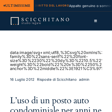
ULTIMISSIME
 e regresso
Appalto genuino o somministraz
DIRITTO DEL LAVORO
Salta
al
Toggle
contenuto
Navigation
Lo Studio
Cassazione
data:image/svg+xml;utf8,%3Csvg%20xmlns%
family%3D%22sans-serif%22%20font-
Servizi
size%3D%2230%22%20dy%3D%2210.5%22%20fo
weight%3D%22bold%22%20x%3D%2250%25%2
anchor%3D%22middle%22%3E1921%C3%97115
Approfondimenti
16 Luglio 2012
Risposte di Scicchitano
admin
Contatti
LK
L’uso di un posto auto
FB
condominiale per anni ne