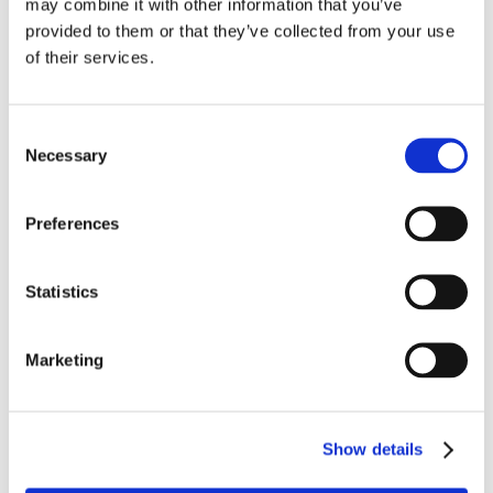
may combine it with other information that you’ve
non più uti con dominus ( Cass. 19478/07).
provided to them or that they’ve collected from your use
of their services.
Ciò sta chiaramente a significare che per la
configurabilità del possesso ad usucapionem,
Consent
non sono più sufficienti meri atti di gestione
Necessary
Selection
consentiti al singolo compossessore né atti
formalmente tollerati da altri ( Cass.
Preferences
16841/05).
Statistics
Ne segue che presupposto necessario per
usucapire un bene comune è la chiara
manifestazione da parte dell’interessato di
Marketing
possedere non più uti condiminius bensì uti
dominus come torno a ripeterle.
Show details
Nel caso di specie questo requisito risulta del