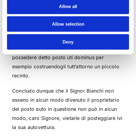
tutto assente.
Allow all
Tanto è vero che il Signor Bianchi si è solo
Allow selection
limitato per più di trenta anni a parcheggiare la
propria auto nel medesimo posto auto senza
Deny
però aver mai manifestato la chiara volontà di
possedere detto posto uti dominus per
esempio costruendogli tutt’attorno un piccolo
recinto.
Concludo dunque che il Signor Bianchi non
esseno in alcun modo divenuto il proprietario
del posto auto in questione non può in alcun
modo, caro Signore, vietarle di posteggiare ivi
la sua autovettura.