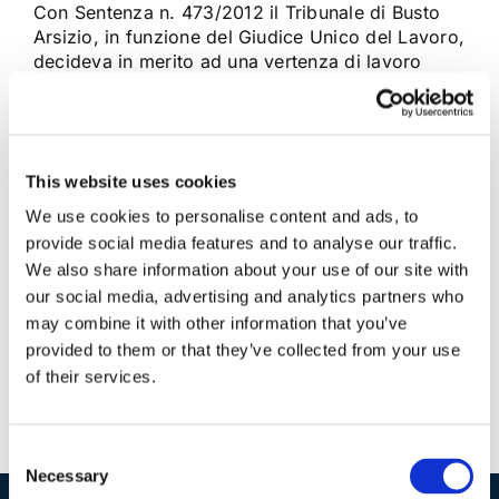
Con Sentenza n. 473/2012 il Tribunale di Busto
Arsizio, in funzione del Giudice Unico del Lavoro,
decideva in merito ad una vertenza di lavoro
promossa da un pilota civile nei confronti di due
società di trasporto aereo, alle dipendenze delle
quali aveva prestato la propria attività lavorativa
a far data [...]
This website uses cookies
We use cookies to personalise content and ads, to
27 Agosto 2012
|
Articoli
,
Diritto del Lavoro
|
0 Commenti
provide social media features and to analyse our traffic.
Continua a leggere
We also share information about your use of our site with
our social media, advertising and analytics partners who
may combine it with other information that you’ve
provided to them or that they’ve collected from your use
of their services.
Consent
Necessary
Selection