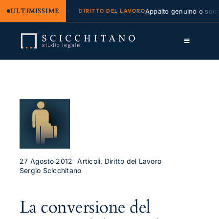
ULTIMISSIME
egale e regresso
Appalto genuino o sommini
DIRITTO DEL LAVORO
Salta
al
Toggle
contenuto
Navigation
Lo Studio
Cassazione
Servizi
Approfondimenti
Contatti
27 Agosto 2012
Articoli, Diritto del Lavoro
Sergio Scicchitano
LK
La conversione del
FB