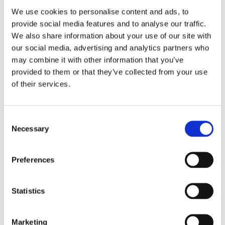
We use cookies to personalise content and ads, to
provide social media features and to analyse our traffic.
We also share information about your use of our site with
our social media, advertising and analytics partners who
may combine it with other information that you’ve
provided to them or that they’ve collected from your use
of their services.
Consent
Recent posts
.
Necessary
Selection
24 Luglio 2026
Preferences
Diritto civile, Michela Colitta, Sentenze Cassazione
Roberto De Gaetano
Statistics
News.
Marketing