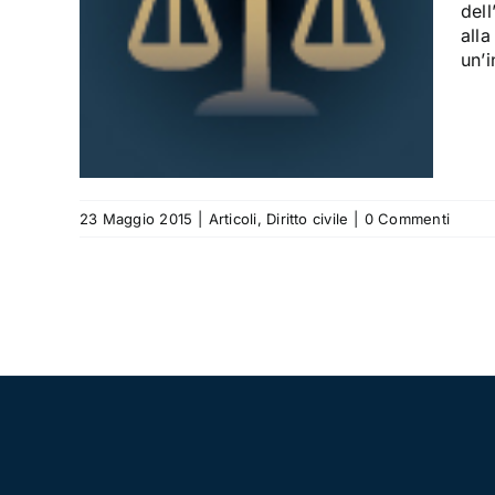
a per
dell
tato
alla
un’i
23 Maggio 2015
|
Articoli
,
Diritto civile
|
0 Commenti