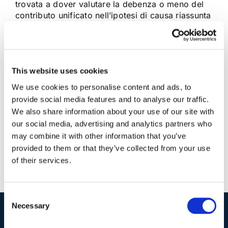
trovata a dover valutare la debenza o meno del
contributo unificato nell’ipotesi di causa riassunta
di fronte il Tribunale a seguito di dichiarazione di
incompetenza del Giudice di Pace
This website uses cookies
22 Aprile 2018
|
Articoli
,
Diritto civile
,
Gavril Zaccaria
|
0
Commenti
We use cookies to personalise content and ads, to
Continua a leggere
provide social media features and to analyse our traffic.
We also share information about your use of our site with
our social media, advertising and analytics partners who
may combine it with other information that you’ve
provided to them or that they’ve collected from your use
of their services.
Consent
Necessary
Selection