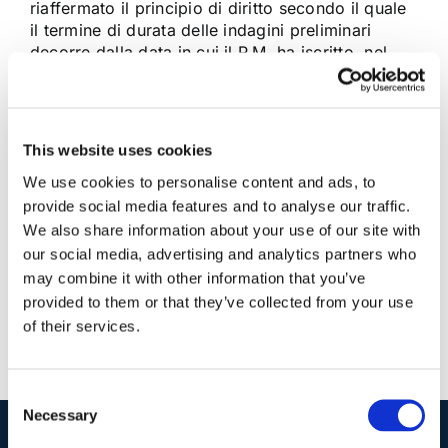
riaffermato il principio di diritto secondo il quale
il termine di durata delle indagini preliminari
decorre dalla data in cui il P.M. ha iscritto, nel
registro delle notizie di reato, il nome della
persona cui il reato è attribuito
This website uses cookies
11 Febbraio 2018
|
Articoli
,
Diritto Penale
,
Maria Raffaella
We use cookies to personalise content and ads, to
Talotta
|
0 Commenti
provide social media features and to analyse our traffic.
Continua a leggere
We also share information about your use of our site with
our social media, advertising and analytics partners who
may combine it with other information that you’ve
provided to them or that they’ve collected from your use
of their services.
Consent
Necessary
Selection