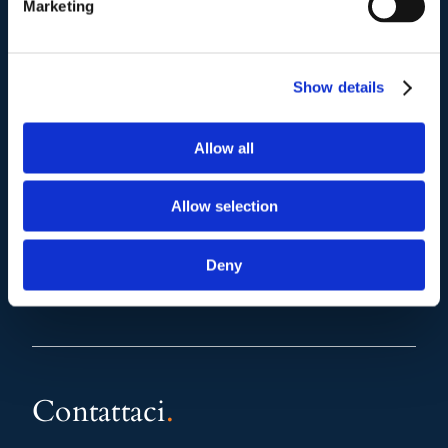
Marketing
Mail e Pec
.
info@studiolegalescicchitano.it
Show details
sergioscicchitano@ordineavvocatiroma.org
Allow all
pagina contatti
Allow selection
Deny
Contattaci
.