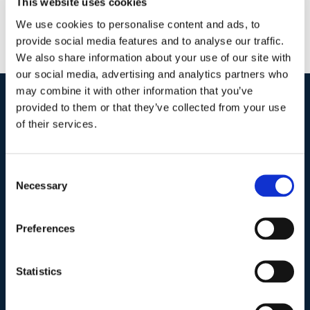
This website uses cookies
We use cookies to personalise content and ads, to
provide social media features and to analyse our traffic.
We also share information about your use of our site with
our social media, advertising and analytics partners who
may combine it with other information that you’ve
provided to them or that they’ve collected from your use
I nostri contatti
.
of their services.
Indirizzo postale unificato
.
Consent
Necessary
Selection
Studio Legale Scicchitano
Via Emilio Faà di Bruno, 4
00195-Roma
Preferences
Telefono
.
Statistics
Tel:
(+39) 06.3723102
,
(+39) 06.3720677
,
(+39) 06.3700089