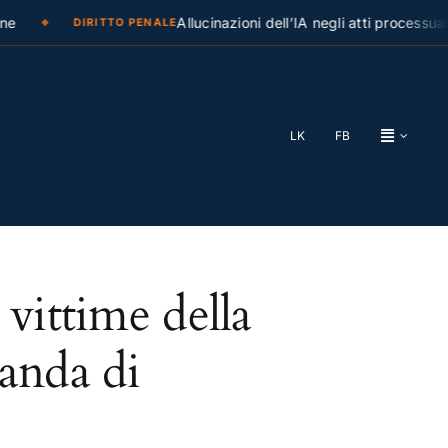
e
Allucinazioni dell’IA negli atti processuali
DIRITTO PENALE
LK
FB
 vittime della
manda di