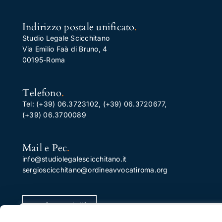
Indirizzo postale unificato
.
Studio Legale Scicchitano
Via Emilio Faà di Bruno, 4
00195-Roma
Telefono
.
Tel:
(+39) 06.3723102
,
(+39) 06.3720677
,
(+39) 06.3700089
Mail e Pec
.
info@studiolegalescicchitano.it
sergioscicchitano@ordineavvocatiroma.org
pagina contatti
Apprezziamo la tua privacy