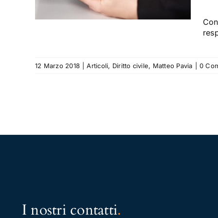
via
Con
resp
12 Marzo 2018
|
Articoli
,
Diritto civile
,
Matteo Pavia
|
0 Co
I nostri contatti
.