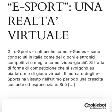
“E-SPORT”: UNA
REALTA’
VIRTUALE
Gli e-Sports - noti anche come e-Games – sono
conosciuti in Italia come dei giochi elettronici
competitivi o meglio come ‘video-giochi’. Si tratta
di forme di competizione che si svolgono su
piattaforme di gioco virtuali. Il mercato degli e-
Sports ha vissuto nell’ultimo periodo una crescita
costante ed esponenziale. Si è [...]
3 Novembre 2020
|
Articoli
,
Diritto civile
,
Focus
,
giuseppe
edoardo tarabuso
|
0 Commenti