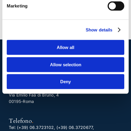
Marketing
Show details
Allow all
I nostri contatti
.
Allow selection
Indirizzo postale unificato
.
Deny
Studio Legale Scicchitano
Via Emilio Faà di Bruno, 4
00195-Roma
Telefono
.
Tel:
(+39) 06.3723102
,
(+39) 06.3720677
,