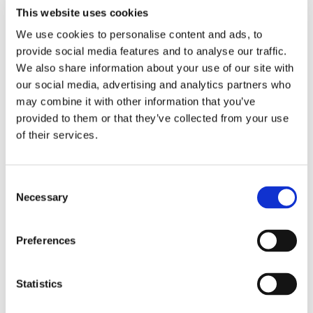
sulla parcella legale,
This website uses cookies
We use cookies to personalise content and ads, to
c'è l'onere di
provide social media features and to analyse our traffic.
We also share information about your use of our site with
our social media, advertising and analytics partners who
motivazione?
may combine it with other information that you’ve
provided to them or that they’ve collected from your use
of their services.
Se la liquidazione rientra tra i limiti minimi e
massimo, non c'è bisogno di una specifica
motivazione. Lo ha stabilito il TAR di Perugia con
Consent
la sentenza n. 395/2016
Necessary
Selection
Preferences
15 Maggio 2016
|
Articoli
,
Daniela Mongillo
,
Diritto
amministrativo
|
0 Commenti
Continua a leggere
Statistics