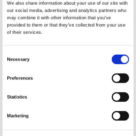
We also share information about your use of our site with
our social media, advertising and analytics partners who
may combine it with other information that you’ve
provided to them or that they’ve collected from your use
of their services.
Recent posts
.
Consent
Necessary
24 Luglio 2026
Selection
Diritto civile, Michela Colitta, Sentenze Cassazione
Roberto De Gaetano
Preferences
News.
Statistics
Marketing