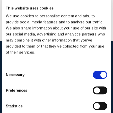
This website uses cookies
We use cookies to personalise content and ads, to
provide social media features and to analyse our traffic.
We also share information about your use of our site with
our social media, advertising and analytics partners who
may combine it with other information that you’ve
provided to them or that they’ve collected from your use
of their services.
I nostri contatti
.
Consent
Necessary
Selection
Indirizzo postale unificato
.
Studio Legale Scicchitano
Via Emilio Faà di Bruno, 4
Preferences
00195-Roma
Statistics
Telefono
.