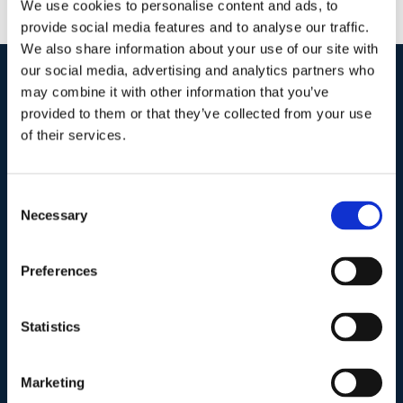
We use cookies to personalise content and ads, to
provide social media features and to analyse our traffic.
We also share information about your use of our site with
our social media, advertising and analytics partners who
may combine it with other information that you’ve
I nostri contatti
.
provided to them or that they’ve collected from your use
of their services.
Indirizzo postale unificato
.
Studio Legale Scicchitano
Consent
Via Emilio Faà di Bruno, 4
Necessary
Selection
00195-Roma
Preferences
Telefono
.
Tel:
(+39) 06.3723102
,
(+39) 06.3720677
,
Statistics
(+39) 06.3700089
Marketing
Mail e Pec
.