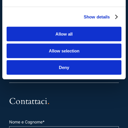
info@studiolegalescicchitano.it
sergioscicchitano@ordineavvocatiroma.org
Show details
pagina contatti
Allow all
Allow selection
Deny
Contattaci
.
Nome e Cognome*