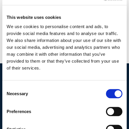
Commenti
Continua a leggere
This website uses cookies
We use cookies to personalise content and ads, to
provide social media features and to analyse our traffic.
We also share information about your use of our site with
our social media, advertising and analytics partners who
may combine it with other information that you’ve
provided to them or that they’ve collected from your use
of their services.
I nostri contatti
.
Consent
Necessary
Selection
Indirizzo postale unificato
.
Preferences
Studio Legale Scicchitano
Via Emilio Faà di Bruno, 4
00195-Roma