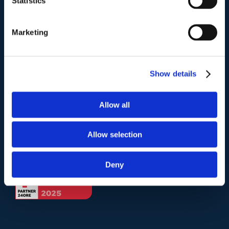
Statistics
Telefono
.
Marketing
Tel:
(+39) 06.3723102
,
(+39) 06.3720677
,
(+39) 06.3700089
Show details
Mail e Pec
.
info@studiolegalescicchitano.it
Allow all
sergioscicchitano@ordineavvocatiroma.org
Allow selection
pagina contatti
Deny