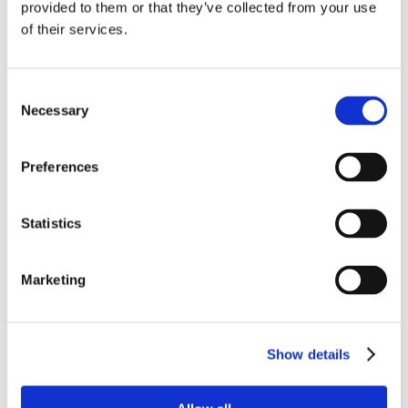
c.p.c.
provided to them or that they’ve collected from your use
of their services.
La formula da utilizzare da parte del creditore
Consent
pignorante per notificare ai terzi creditori
Necessary
Selection
11 Giugno 2017
|
Articoli
,
Formulario
,
Formulario Civile
,
Preferences
Sergio Scicchitano
|
0 Commenti
Continua a leggere
Statistics
Marketing
Show details