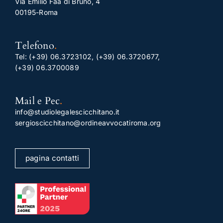
Via Emilio Faà di Bruno, 4
00195-Roma
Telefono
.
Tel:
(+39) 06.3723102
,
(+39) 06.3720677
,
(+39) 06.3700089
Mail e Pec
.
info@studiolegalescicchitano.it
sergioscicchitano@ordineavvocatiroma.org
pagina contatti