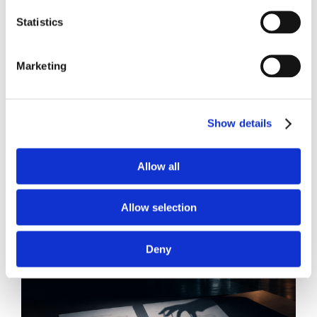
Statistics
Marketing
21 Luglio 2026
Diritto del Lavoro, Michela Colitta, Sentenze Cassazione
Roberto De Gaetano
Show details
News.
Allow all
Allow selection
Deny