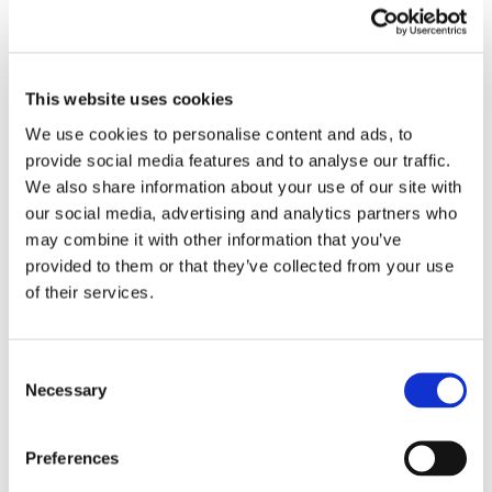
This website uses cookies
We use cookies to personalise content and ads, to
provide social media features and to analyse our traffic.
Obbligazioni solidali passive:
We also share information about your use of our site with
our social media, advertising and analytics partners who
rapporti tra surrogazione legale e
may combine it with other information that you’ve
regresso
provided to them or that they’ve collected from your use
of their services.
La sentenza n. 16835 del 29 maggio 2026 della
Corte di Cassazione offre l'occasione per tornare
su un tema di grande rilievo teorico e pratico
Consent
nell'ambito delle obbligazioni solidali passive: il
Necessary
Selection
rapporto tra l'azione di [...]
CONDIVIDI SUI SOCIAL
Preferences