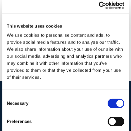
23 Aprile 2018
|
Articoli
,
Carmen Giovannini
,
Diritto civile
|
0
Commenti
Continua a leggere
This website uses cookies
We use cookies to personalise content and ads, to
provide social media features and to analyse our traffic.
We also share information about your use of our site with
our social media, advertising and analytics partners who
may combine it with other information that you’ve
provided to them or that they’ve collected from your use
of their services.
Consent
I nostri contatti
.
Necessary
Selection
Preferences
Indirizzo postale unificato
.
Studio Legale Scicchitano