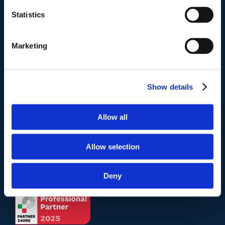
Via Emilio Faà di Bruno, 4
Statistics
00195-Roma
Marketing
Telefono
.
Tel:
(+39) 06.3723102
,
(+39) 06.3720677
,
(+39) 06.3700089
Show details
Mail e Pec
.
Allow all
info@studiolegalescicchitano.it
sergioscicchitano@ordineavvocatiroma.org
Allow selection
pagina contatti
Deny