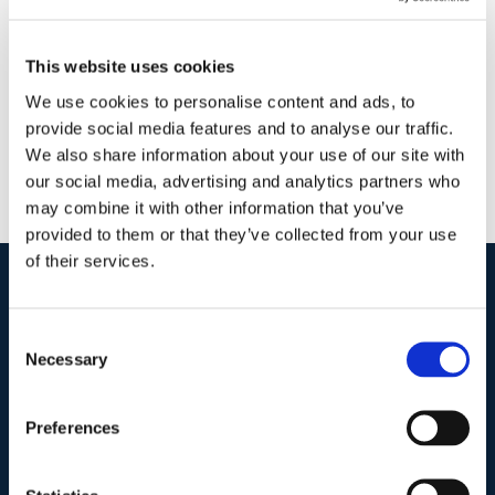
Commenti
Continua a leggere
This website uses cookies
We use cookies to personalise content and ads, to
provide social media features and to analyse our traffic.
We also share information about your use of our site with
our social media, advertising and analytics partners who
may combine it with other information that you’ve
provided to them or that they’ve collected from your use
of their services.
I nostri contatti
.
Consent
Necessary
Selection
Indirizzo postale unificato
.
Preferences
Studio Legale Scicchitano
Via Emilio Faà di Bruno, 4
00195-Roma