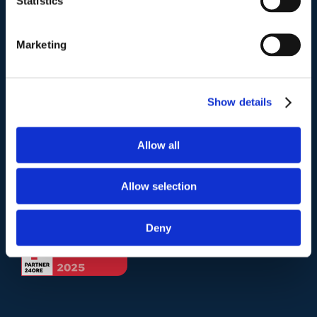
Statistics
Telefono
.
Marketing
Tel:
(+39) 06.3723102
,
(+39) 06.3720677
,
(+39) 06.3700089
Show details
Mail e Pec
.
info@studiolegalescicchitano.it
Allow all
sergioscicchitano@ordineavvocatiroma.org
Allow selection
pagina contatti
Deny