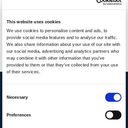
3 Febbraio 2018
|
Articoli
,
Diritto Penale
,
Maria Raffaella
Talotta
|
0 Commenti
Continua a leggere
This website uses cookies
We use cookies to personalise content and ads, to
provide social media features and to analyse our traffic.
We also share information about your use of our site with
our social media, advertising and analytics partners who
may combine it with other information that you’ve
provided to them or that they’ve collected from your use
of their services.
I nostri contatti
.
Consent
Necessary
Selection
Indirizzo postale unificato
.
Preferences
Studio Legale Scicchitano
Via Emilio Faà di Bruno, 4