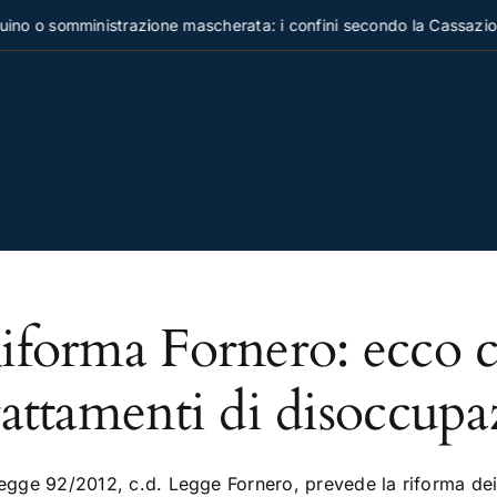
no o somministrazione mascherata: i confini secondo la Cassazion
iforma Fornero: ecco 
rattamenti di disoccupa
legge 92/2012, c.d. Legge Fornero, prevede la riforma dei