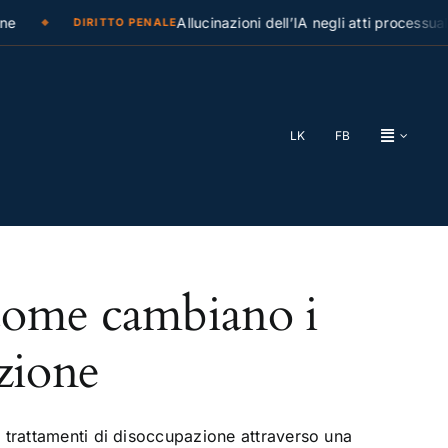
e
Allucinazioni dell’IA negli atti processuali
DIRITTO PENALE
LK
FB
come cambiano i
zione
 trattamenti di disoccupazione attraverso una