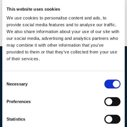
This website uses cookies
We use cookies to personalise content and ads, to
provide social media features and to analyse our traffic.
We also share information about your use of our site with
our social media, advertising and analytics partners who
may combine it with other information that you’ve
provided to them or that they’ve collected from your use
of their services.
I nostri contatti
.
Consent
Necessary
Selection
Indirizzo postale unificato
.
Studio Legale Scicchitano
Via Emilio Faà di Bruno, 4
Preferences
00195-Roma
Statistics
Telefono
.