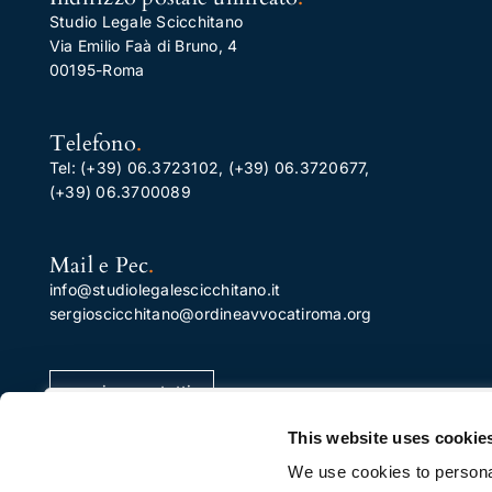
Studio Legale Scicchitano
Via Emilio Faà di Bruno, 4
00195-Roma
Telefono
.
Tel:
(+39) 06.3723102
,
(+39) 06.3720677
,
(+39) 06.3700089
Mail e Pec
.
info@studiolegalescicchitano.it
sergioscicchitano@ordineavvocatiroma.org
pagina contatti
Apprezziamo la tua privacy
This website uses cookie
Utilizziamo i cookie per migliorare la tua esperienza di
We use cookies to personal
navigazione, pubblicare annunci o contenuti