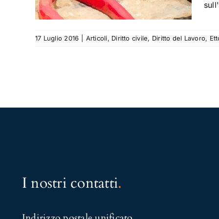
sull
17 Luglio 2016
|
Articoli
,
Diritto civile
,
Diritto del Lavoro
,
Et
I nostri contatti
.
Indirizzo postale unificato
.