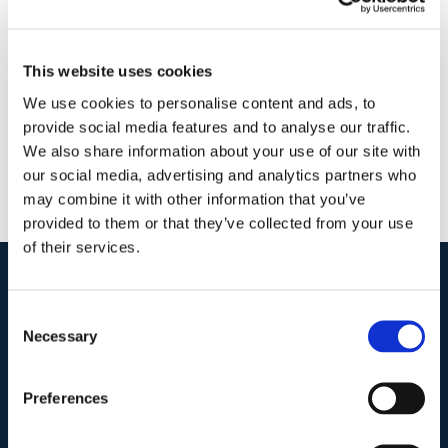
2 Aprile 2018
|
Articoli
,
Diritto civile
,
Gavril Zaccaria
|
0
Commenti
Continua a leggere
This website uses cookies
We use cookies to personalise content and ads, to
provide social media features and to analyse our traffic.
We also share information about your use of our site with
our social media, advertising and analytics partners who
may combine it with other information that you’ve
provided to them or that they’ve collected from your use
of their services.
I nostri contatti
.
Consent
Necessary
Selection
Indirizzo postale unificato
.
Preferences
Studio Legale Scicchitano
Via Emilio Faà di Bruno, 4