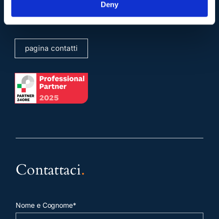
info@studiolegalescicchitano.it
Deny
sergioscicchitano@ordineavvocatiroma.org
pagina contatti
Contattaci
.
Nome e Cognome*