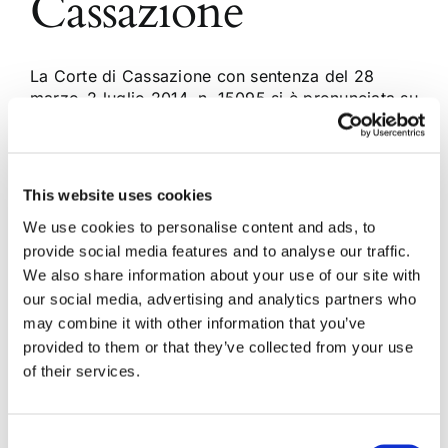
Cassazione
La Corte di Cassazione con sentenza del 28
marzo–2 luglio 2014, n. 15095 si è pronunciata su
un caso di donazione dissimulata dalla vendita.
Nel caso sottoposto all’attenzione dei giudici di
piazza Cavour, i giudici di prime cure, pur
avendo accertato la sussistenza di un negozio
This website uses cookies
simulato (vendita dissimulante una [...]
We use cookies to personalise content and ads, to
provide social media features and to analyse our traffic.
We also share information about your use of our site with
10 Luglio 2014
|
Articoli
,
Diritto civile
|
0 Commenti
our social media, advertising and analytics partners who
Continua a leggere
may combine it with other information that you’ve
provided to them or that they’ve collected from your use
of their services.
Consent