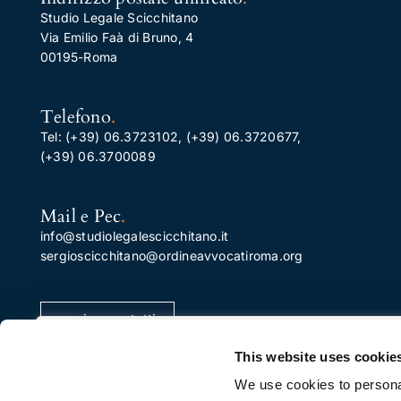
Studio Legale Scicchitano
Via Emilio Faà di Bruno, 4
00195-Roma
Telefono
.
Tel:
(+39) 06.3723102
,
(+39) 06.3720677
,
(+39) 06.3700089
Mail e Pec
.
info@studiolegalescicchitano.it
sergioscicchitano@ordineavvocatiroma.org
pagina contatti
Apprezziamo la tua privacy
This website uses cookie
Utilizziamo i cookie per migliorare la tua esperienza di
We use cookies to personal
navigazione, pubblicare annunci o contenuti