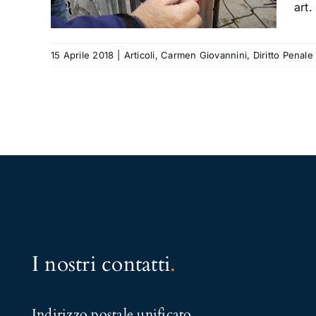
art.
15 Aprile 2018
|
Articoli
,
Carmen Giovannini
,
Diritto Penale
I nostri contatti
.
Indirizzo postale unificato
.