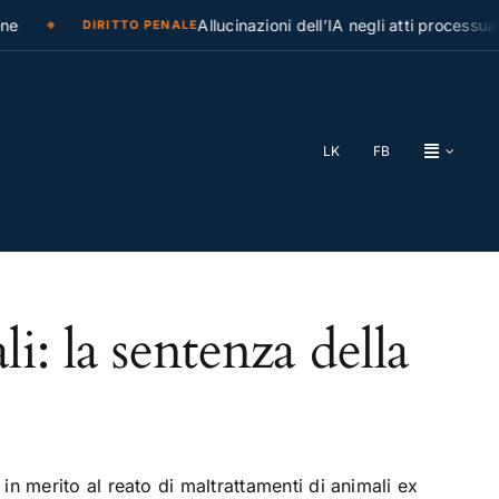
e
Allucinazioni dell’IA negli atti processuali
DIRITTO PENALE
LK
FB
i: la sentenza della
n merito al reato di maltrattamenti di animali ex