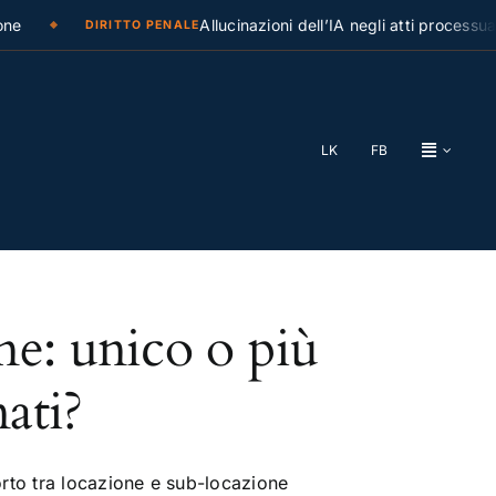
e
Allucinazioni dell’IA negli atti processuali
DIRITTO PENALE
LK
FB
ne: unico o più
nati?
rto tra locazione e sub-locazione