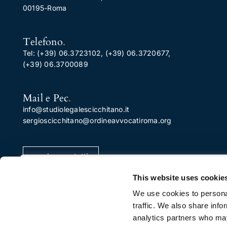
00195-Roma
Telefono
.
Tel:
(+39) 06.3723102
,
(+39) 06.3720677
,
(+39) 06.3700089
Mail e Pec
.
info@studiolegalescicchitano.it
sergioscicchitano@ordineavvocatiroma.org
pagina contatti
Apprezziamo la tua privacy
This website uses cookie
Utilizziamo i cookie per migliorare la tua esperienza di
We use cookies to personal
navigazione, pubblicare annunci o contenuti
traffic. We also share info
personalizzati e analizzare il nostro traffico. Facendo cli
analytics partners who may
su "Accetta tutto", acconsenti al nostro utilizzo dei