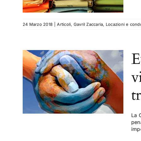
24 Marzo 2018
|
Articoli
,
Gavril Zaccaria
,
Locazioni e cond
E
dice
v
to
l
t
Marco
La 
pen
imp