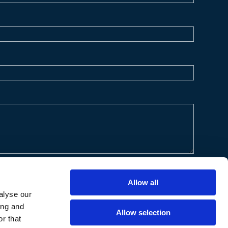
Allow all
alyse our
ing and
Allow selection
r that