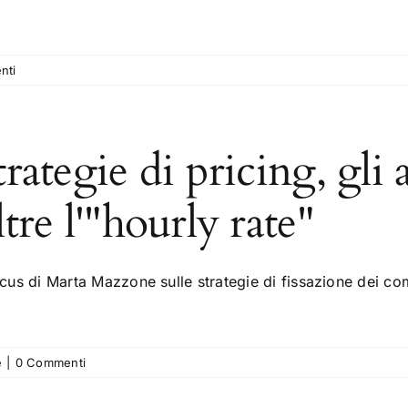
nti
trategie di pricing, gl
ltre l'"hourly rate"
ocus di Marta Mazzone sulle strategie di fissazione dei co
e
|
0 Commenti