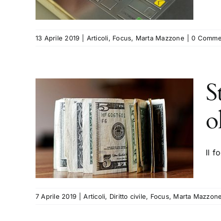
ne
13 Aprile 2019
|
Articoli
,
Focus
,
Marta Mazzone
|
0 Comme
S
o
gli
tre
Il f
rta
7 Aprile 2019
|
Articoli
,
Diritto civile
,
Focus
,
Marta Mazzon