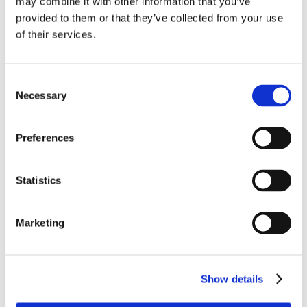
may combine it with other information that you’ve
Recent posts
.
provided to them or that they’ve collected from your use
of their services.
24 Luglio 2026
Diritto civile, Michela Colitta, Sentenze Cassazione
Roberto De Gaetano
Consent
Necessary
Selection
News.
Preferences
Statistics
Marketing
Show details