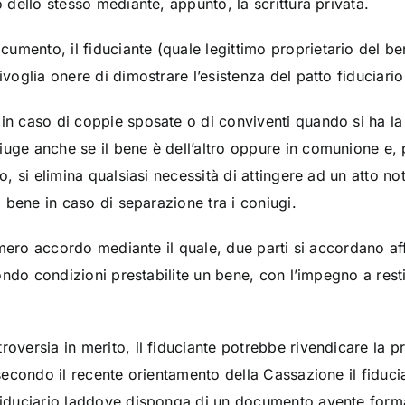
o dello stesso mediante, appunto, la scrittura privata.
cumento, il fiduciante (quale legittimo proprietario del 
ivoglia onere di dimostrare l’esistenza del patto fiduciario 
in caso di coppie sposate o di conviventi quando si ha la 
iuge anche se il bene è dell’altro oppure in comunione e,
o, si elimina qualsiasi necessità di attingere ad un atto not
el bene in caso di separazione tra i coniugi.
 un mero accordo mediante il quale, due parti si accordano a
econdo condizioni prestabilite un bene, con l’impegno a resti
roversia in merito, il fiduciante potrebbe rivendicare la pr
, secondo il recente orientamento della Cassazione il fiduci
fiduciario laddove disponga di un documento avente forma s