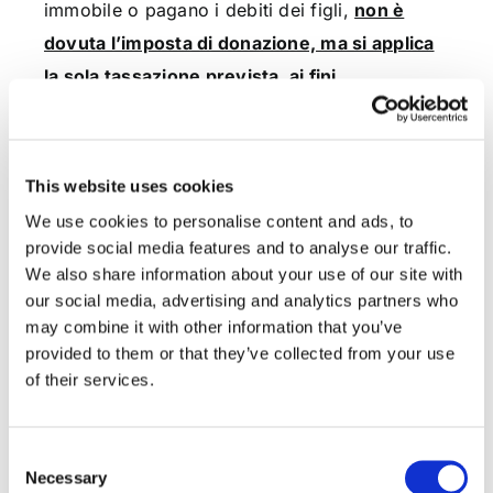
immobile o pagano i debiti dei figli,
non è
dovuta l’imposta di donazione, ma si applica
la sola tassazione prevista, ai fini
dell’imposta di registro o dell’IVA, per l’atto
di trasferimento collegato dal quale essa
risulta.
This website uses cookies
We use cookies to personalise content and ads, to
Dott. Nicola Coscia
provide social media features and to analyse our traffic.
We also share information about your use of our site with
our social media, advertising and analytics partners who
may combine it with other information that you’ve
CONDIVIDI SUI SOCIAL
provided to them or that they’ve collected from your use
of their services.
Consent
Necessary
Selection