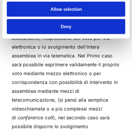
da casa. In deroga alla disciplina ordinaria
Allow selection
l’art. 106 del su menzionato Decreto Legge, ha
previsto due alternative possibilità per S.p.A,
Deny
S.a.p.A., S.r.l., società cooperative e mutue
assicuratrici, l’espressione del voto per via
elettronica o lo svolgimento dell’intera
assemblea in via telematica. Nel Primo caso
sarà possibile esprimere validamente il proprio
voto mediante mezzo elettronico o per
corrispondenza con possibilità di intervento in
assemblea mediante mezzi di
telecomunicazione, (si pensi alla semplice
videochiamata o a più complessi mezzi
di
conference call
), nel secondo caso sarà
possibile disporre lo svolgimento