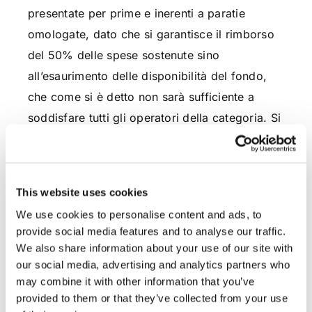
presentate per prime e inerenti a paratie
omologate, dato che si garantisce il rimborso
del 50% delle spese sostenute sino
all’esaurimento delle disponibilità del fondo,
che come si è detto non sarà sufficiente a
soddisfare tutti gli operatori della categoria. Si
consiglia di affidarsi ad uno Studio Legale in
grado di monitorare perennemente
l’emanazione del suddetto Decreto e in grado
This website uses cookies
di predisporre correttamente il modulo di
We use cookies to personalise content and ads, to
richiesta del contributo, soprattutto ove si tratti
provide social media features and to analyse our traffic.
di attività imprenditoriale svolta mediante un
We also share information about your use of our site with
elevato numero di mezzi di trasporto e
our social media, advertising and analytics partners who
may combine it with other information that you’ve
pertanto comportante ingenti spese di messa
provided to them or that they’ve collected from your use
in sicurezza con costi esorbitanti.