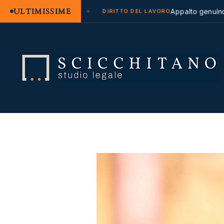
ULTIMISSIME
egale e regresso
Appalto genuino o som
DIRITTO DEL LAVORO
Salta
al
contenuto