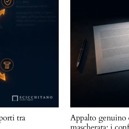
porti tra
Appalto genuino 
mascherata: i con