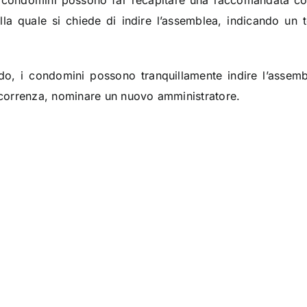
 i condomini possono far recapitare una raccomandata con 
 nella quale si chiede di indire l’assemblea, indicando u
odo, i condomini possono tranquillamente indire l’assem
correnza, nominare un nuovo amministratore.