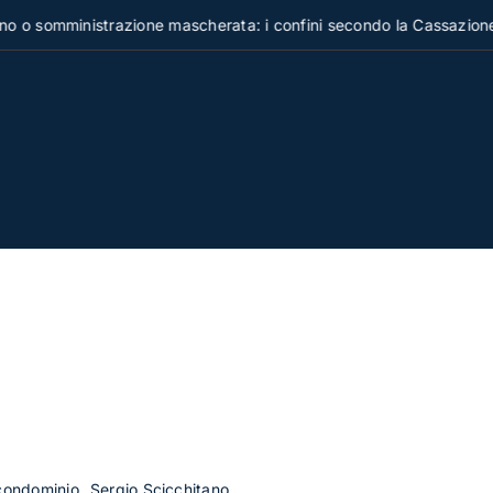
omministrazione mascherata: i confini secondo la Cassazione
 condominio
Sergio Scicchitano