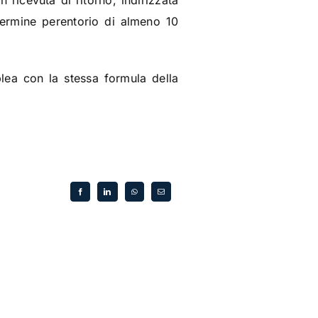
ricevuta di ritorno, indirizzata
n termine perentorio di almeno 10
blea con la stessa formula della