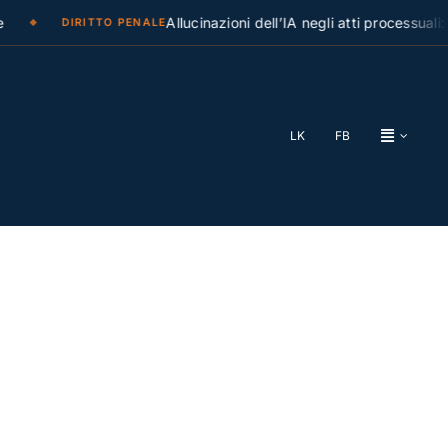
Allucinazioni dell’IA negli atti processuali: la C
DIRITTO PENALE
LK
FB