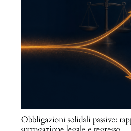
Obbligazioni solidali passive: rap
surrogazione legale e regresso