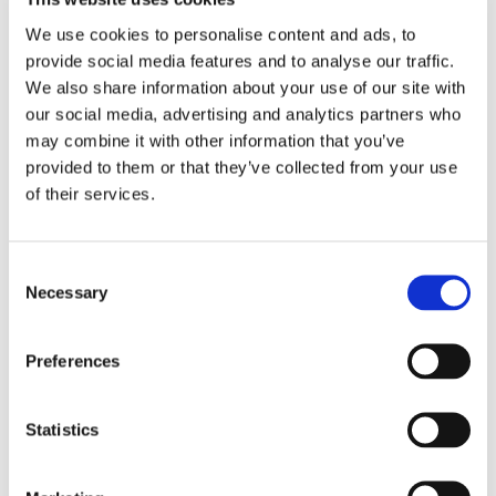
rapporti tra surrogazione legale e
We use cookies to personalise content and ads, to
regresso
provide social media features and to analyse our traffic.
We also share information about your use of our site with
La sentenza n. 16835 del 29 maggio 2026 della
our social media, advertising and analytics partners who
Corte di Cassazione offre l'occasione per tornare
may combine it with other information that you’ve
su un tema di grande rilievo teorico e pratico
provided to them or that they’ve collected from your use
nell'ambito delle obbligazioni solidali passive: il
of their services.
rapporto tra l'azione di [...]
CONDIVIDI SUI SOCIAL
Consent
Necessary
Selection
Preferences
21 Luglio 2026
Statistics
Diritto del Lavoro, Michela Colitta, Sentenze Cassazione
Roberto De Gaetano