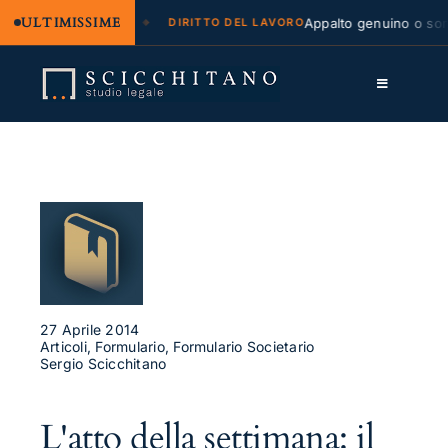
ULTIMISSIME
legale e regresso
Appalto genuino o sommin
DIRITTO DEL LAVORO
Salta
al
Toggle
contenuto
Navigation
Lo Studio
Cassazione
Servizi
Approfondimenti
Contatti
27 Aprile 2014
Articoli, Formulario, Formulario Societario
Sergio Scicchitano
LK
FB
L'atto della settimana: il