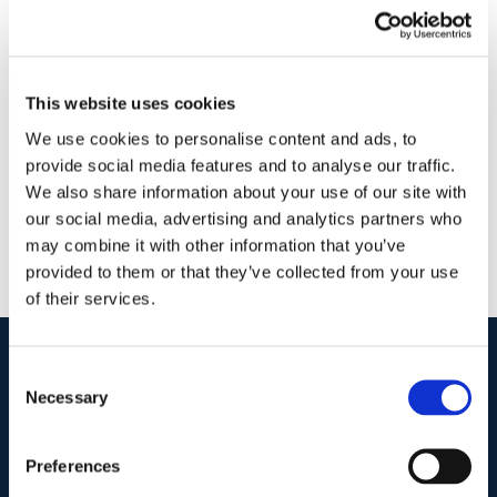
6 Maggio 2018
|
Articoli
,
Diritto civile
,
Giulia Colicchio
|
0
Commenti
This website uses cookies
Continua a leggere
We use cookies to personalise content and ads, to
provide social media features and to analyse our traffic.
We also share information about your use of our site with
our social media, advertising and analytics partners who
may combine it with other information that you’ve
provided to them or that they’ve collected from your use
of their services.
Consent
I nostri contatti
.
Necessary
Selection
Preferences
Indirizzo postale unificato
.