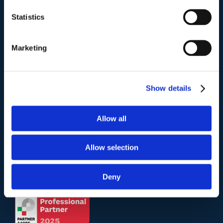
Studio Legale Scicchitano
Via Emilio Faà di Bruno, 4
Statistics
00195-Roma
Marketing
Telefono
.
Tel:
(+39) 06.3723102
,
(+39) 06.3720677
,
(+39) 06.3700089
Show details
Mail e Pec
.
Allow all
info@studiolegalescicchitano.it
sergioscicchitano@ordineavvocatiroma.org
Allow selection
pagina contatti
Deny