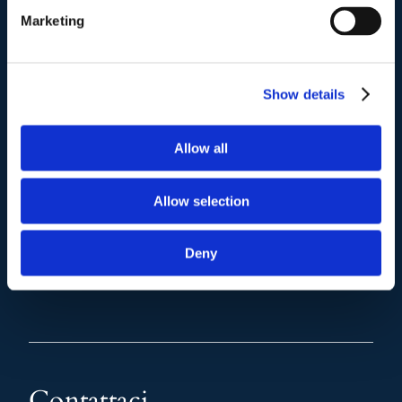
(+39) 06.3700089
Marketing
Mail e Pec
.
Show details
info@studiolegalescicchitano.it
sergioscicchitano@ordineavvocatiroma.org
Allow all
pagina contatti
Allow selection
Deny
Contattaci
.