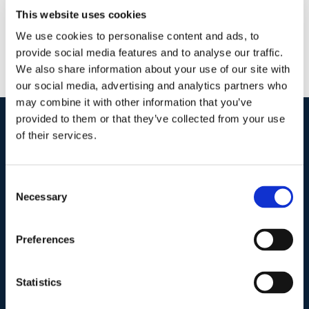
This website uses cookies
We use cookies to personalise content and ads, to
provide social media features and to analyse our traffic.
We also share information about your use of our site with
our social media, advertising and analytics partners who
may combine it with other information that you’ve
provided to them or that they’ve collected from your use
of their services.
I nostri contatti
.
Consent
Indirizzo postale unificato
.
Necessary
Selection
Studio Legale Scicchitano
Via Emilio Faà di Bruno, 4
Preferences
00195-Roma
Statistics
Telefono
.
Tel:
(+39) 06.3723102
,
(+39) 06.3720677
,