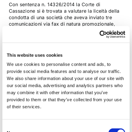
Con sentenza n. 14326/2014 la Corte di
Cassazione si è trovata a valutare la liceità della
condotta di una società che aveva inviato tre
comunicazioni via fax di natura promozionale,
senza dimostrare di avere reso l'informativa e di
avere raccolto un esplicito consenso
dell’interessato. Secondo l'art. 130 del codice
della [...]
This website uses cookies
We use cookies to personalise content and ads, to
27 Giugno 2014
|
Articoli
,
Diritto civile
,
Tutela dei
provide social media features and to analyse our traffic.
consumatori
|
0 Commenti
We also share information about your use of our site with
Continua a leggere
our social media, advertising and analytics partners who
may combine it with other information that you’ve
provided to them or that they’ve collected from your use
of their services.
Consent