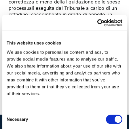
correttezza o meno della liquidazione delle spese
processuali eseguita dal Tribunale a carico di un
cittadino, soccombente in grado di appello, in
favore dell’Amministrazione per l’impugnazione di
un verbale di accertamento di violazione al
Codice [...]
This website uses cookies
We use cookies to personalise content and ads, to
5 Marzo 2015
|
Articoli
,
Diritto civile
|
0 Commenti
provide social media features and to analyse our traffic.
Continua a leggere
We also share information about your use of our site with
our social media, advertising and analytics partners who
may combine it with other information that you’ve
provided to them or that they’ve collected from your use
of their services.
Consent
Necessary
Selection