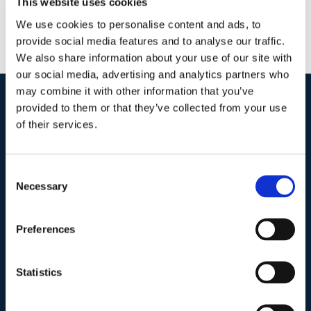
This website uses cookies
We use cookies to personalise content and ads, to
provide social media features and to analyse our traffic.
We also share information about your use of our site with
our social media, advertising and analytics partners who
may combine it with other information that you’ve
provided to them or that they’ve collected from your use
I nostri contatti
.
of their services.
Indirizzo postale unificato
.
Consent
Necessary
Selection
Studio Legale Scicchitano
Via Emilio Faà di Bruno, 4
00195-Roma
Preferences
Telefono
.
Statistics
Tel:
(+39) 06.3723102
,
(+39) 06.3720677
,
(+39) 06.3700089