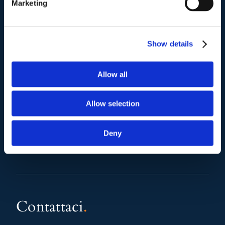
Marketing
Mail e Pec
.
info@studiolegalescicchitano.it
Show details
sergioscicchitano@ordineavvocatiroma.org
Allow all
pagina contatti
Allow selection
Deny
Contattaci
.