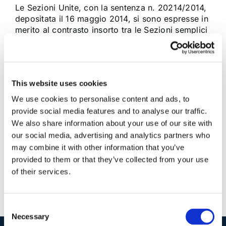
Le Sezioni Unite, con la sentenza n. 20214/2014,
depositata il 16 maggio 2014, si sono espresse in
merito al contrasto insorto tra le Sezioni semplici
della Corte di Cassazione, circa il termine entro il
quale richiedere tempestivamente il giudizio
abbreviato. Il quesito cui le Sezioni Unite sono
state chiamate a [...]
This website uses cookies
We use cookies to personalise content and ads, to
26 Giugno 2014
|
Articoli
,
Diritto Penale
|
0 Commenti
provide social media features and to analyse our traffic.
Continua a leggere
We also share information about your use of our site with
our social media, advertising and analytics partners who
may combine it with other information that you’ve
provided to them or that they’ve collected from your use
of their services.
Consent
Necessary
Selection