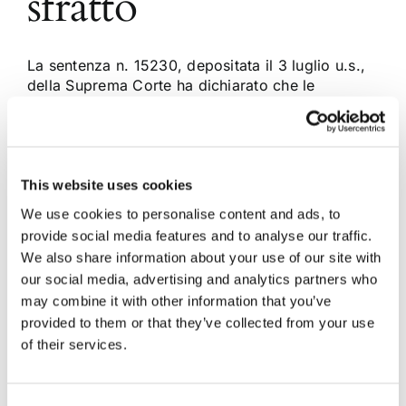
sfratto
La sentenza n. 15230, depositata il 3 luglio u.s.,
della Suprema Corte ha dichiarato che le
questioni di merito, in tema di locazione,
possono essere fatte valere esclusivamente con
l’opposizione, proprio perché in questo modo il
giudizio non si limita alla sola fase sommaria.
Specificamente, il conduttore ha appellato la [...]
This website uses cookies
We use cookies to personalise content and ads, to
provide social media features and to analyse our traffic.
24 Luglio 2014
|
Articoli
,
Locazioni e condominio
|
0
We also share information about your use of our site with
Commenti
our social media, advertising and analytics partners who
Continua a leggere
may combine it with other information that you’ve
provided to them or that they’ve collected from your use
of their services.