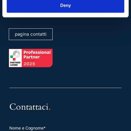
Mail e Pec
.
Deny
info@studiolegalescicchitano.it
sergioscicchitano@ordineavvocatiroma.org
pagina contatti
Contattaci
.
Nome e Cognome*