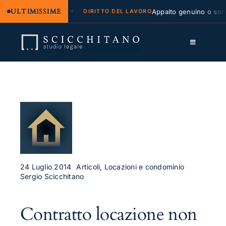
ULTIMISSIME
egale e regresso
Appalto genuino o sommin
DIRITTO DEL LAVORO
Salta
al
Toggle
contenuto
Navigation
Lo Studio
Cassazione
Servizi
Approfondimenti
Contatti
24 Luglio 2014
Articoli, Locazioni e condominio
Sergio Scicchitano
LK
Contratto locazione non
FB