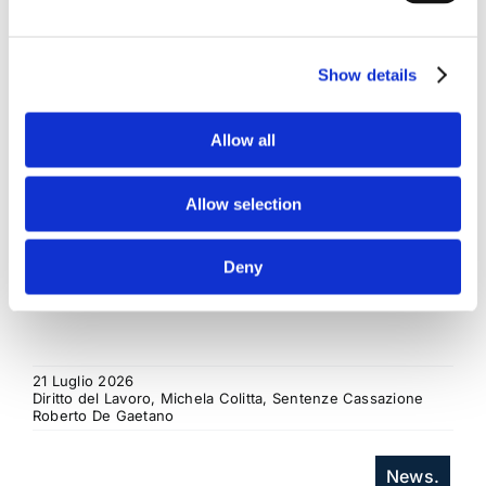
regresso
La sentenza n. 16835 del 29 maggio 2026 della
Show details
Corte di Cassazione offre l'occasione per tornare
su un tema di grande rilievo teorico e pratico
Allow all
nell'ambito delle obbligazioni solidali passive: il
rapporto tra l'azione di [...]
Allow selection
CONDIVIDI SUI SOCIAL
Deny
21 Luglio 2026
Diritto del Lavoro, Michela Colitta, Sentenze Cassazione
Roberto De Gaetano
News.