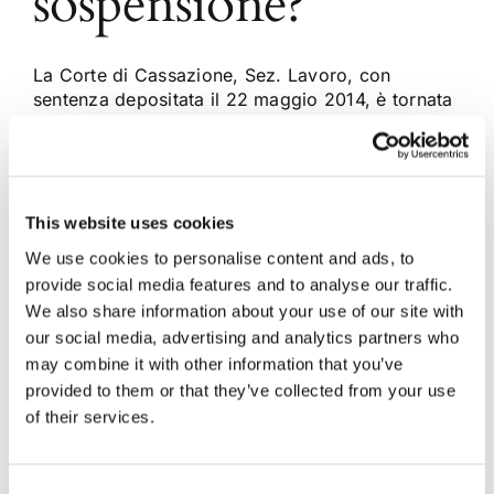
sospensione?
La Corte di Cassazione, Sez. Lavoro, con
sentenza depositata il 22 maggio 2014, è tornata
ad affrontare il tema della retribuzione del
lavoratore, sospeso cautelarmente dall’incarico in
quanto coinvolto in un procedimento penale.
Stante la lacuna nel contratto collettivo di una
specifica indicazione sulla corresponsione della
This website uses cookies
retribuzione non percepita, in [...]
We use cookies to personalise content and ads, to
provide social media features and to analyse our traffic.
We also share information about your use of our site with
29 Maggio 2014
|
Articoli
,
Diritto del Lavoro
|
0 Commenti
our social media, advertising and analytics partners who
Continua a leggere
may combine it with other information that you’ve
provided to them or that they’ve collected from your use
of their services.
Consent