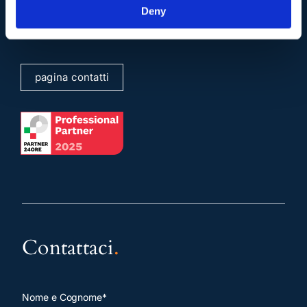
Deny
info@studiolegalescicchitano.it
sergioscicchitano@ordineavvocatiroma.org
pagina contatti
Contattaci
.
Nome e Cognome*