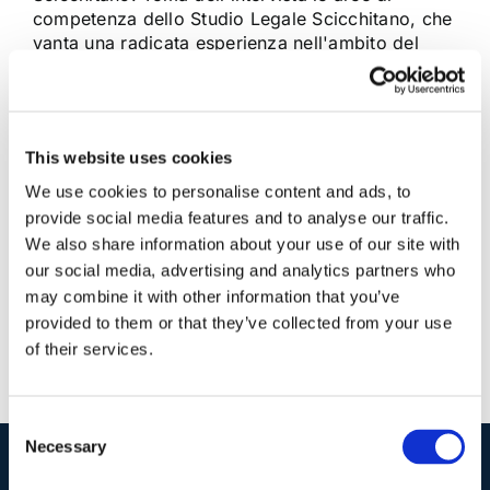
competenza dello Studio Legale Scicchitano, che
vanta una radicata esperienza nell'ambito del
patrocinio presso la Suprema Corte di
Cassazione e nel campo [...]
This website uses cookies
25 Febbraio 2020
|
Articoli
,
News
,
Rassegna Stampa
|
0
Commenti
We use cookies to personalise content and ads, to
Continua a leggere
provide social media features and to analyse our traffic.
We also share information about your use of our site with
our social media, advertising and analytics partners who
may combine it with other information that you’ve
provided to them or that they’ve collected from your use
of their services.
Consent
Necessary
Selection