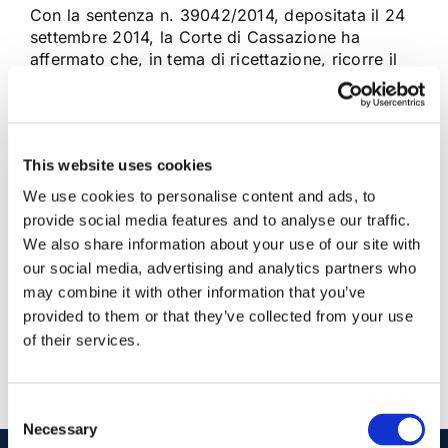
Con la sentenza n. 39042/2014, depositata il 24
settembre 2014, la Corte di Cassazione ha
affermato che, in tema di ricettazione, ricorre il
dolo eventuale quando il soggetto agente accetta
consapevolmente il rischio che la cosa acquistata
o ricevuta sia di provenienza illecita, non
limitandosi ad una mera mancanza di [...]
This website uses cookies
We use cookies to personalise content and ads, to
28 Settembre 2014
|
Articoli
,
Diritto Penale
|
0 Commenti
provide social media features and to analyse our traffic.
Continua a leggere
We also share information about your use of our site with
our social media, advertising and analytics partners who
may combine it with other information that you’ve
provided to them or that they’ve collected from your use
of their services.
Consent
Necessary
Selection