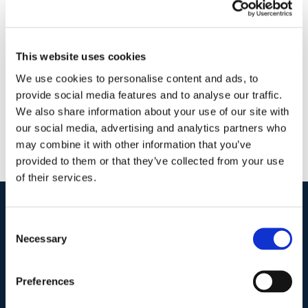
17 Febbraio 2018
|
Articoli
,
Matteo Pavia
,
News
|
0
Commenti
Continua a leggere
This website uses cookies
We use cookies to personalise content and ads, to
provide social media features and to analyse our traffic.
We also share information about your use of our site with
our social media, advertising and analytics partners who
may combine it with other information that you’ve
provided to them or that they’ve collected from your use
of their services.
Consent
I nostri contatti
.
Necessary
Selection
Indirizzo postale unificato
.
Preferences
Studio Legale Scicchitano