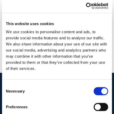
23 Aprile 2018
|
Adriano Izzo
,
Articoli
,
Diritto civile
|
0
Commenti
This website uses cookies
Continua a leggere
We use cookies to personalise content and ads, to
provide social media features and to analyse our traffic.
We also share information about your use of our site with
our social media, advertising and analytics partners who
may combine it with other information that you’ve
provided to them or that they’ve collected from your use
of their services.
Consent
I nostri contatti
.
Necessary
Selection
Preferences
Indirizzo postale unificato
.