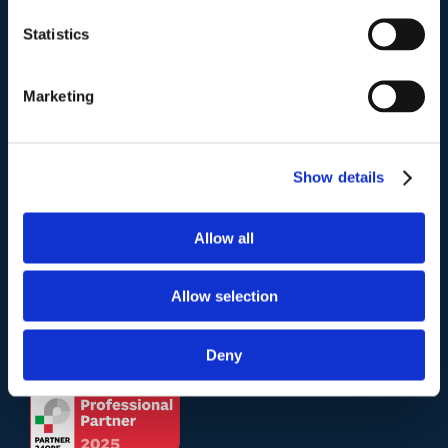
Studio Legale Scicchitano
Via Emilio Faà di Bruno, 4
Statistics
00195-Roma
Marketing
Telefono
.
Tel:
(+39) 06.3723102
,
(+39) 06.3720677
,
(+39) 06.3700089
Show details
Mail e Pec
.
Allow all
info@studiolegalescicchitano.it
sergioscicchitano@ordineavvocatiroma.org
Allow selection
pagina contatti
Deny